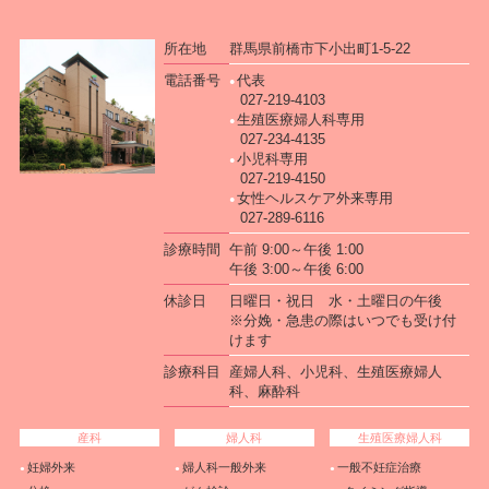
所在地
群馬県前橋市下小出町1-5-22
電話番号
代表
027-219-4103
生殖医療婦人科専用
027-234-4135
小児科専用
027-219-4150
女性ヘルスケア外来専用
027-289-6116
診療時間
午前 9:00～午後 1:00
午後 3:00～午後 6:00
休診日
日曜日・祝日 水・土曜日の午後
※分娩・急患の際はいつでも受け付
けます
診療科目
産婦人科、小児科、生殖医療婦人
科、麻酔科
産科
婦人科
生殖医療婦人科
妊婦外来
婦人科一般外来
一般不妊症治療