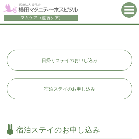
Message
2 Types
メッセージ
種類の産後ケア
日帰りステイのお申し込み
Feature
Preparation
特長
お持ちいただく物
宿泊ステイのお申し込み
One-day
Overnight
日帰りステイ
宿泊ステイ
宿泊ステイのお申し込み
Q & A
Access