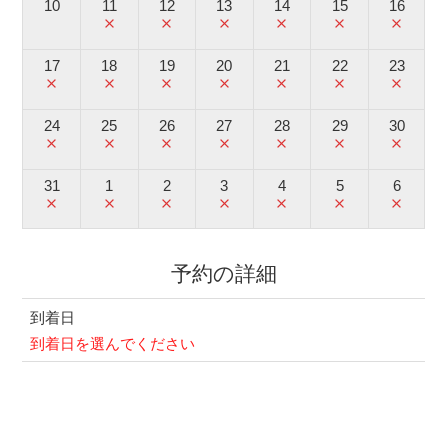
10
11
12
13
14
15
16
close
close
close
close
close
close
17
18
19
20
21
22
23
close
close
close
close
close
close
close
24
25
26
27
28
29
30
close
close
close
close
close
close
close
31
1
2
3
4
5
6
close
close
close
close
close
close
close
予約の詳細
到着日
到着日を選んでください