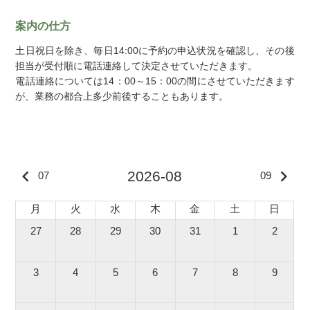
よくある質問
アクセス
案内の仕方
土日祝日を除き、毎日14:00に予約の申込状況を確認し、その後
Nursery
担当が受付順に電話連絡して決定させていただきます。
電話連絡については14：00～15：00の間にさせていただきます
横田マタニティー
リトルストーク横田
が、業務の都合上多少前後することもあります。
ホスピタル
keyboard_arrow_left
keyboard_arrow_right
2026-08
07
09
月
火
水
木
金
土
日
27
28
29
30
31
1
2
3
4
5
6
7
8
9